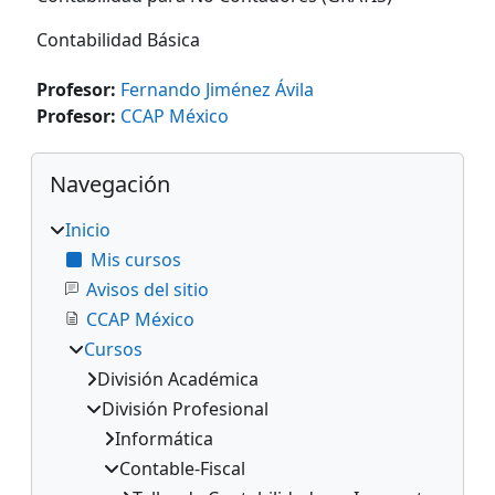
Contabilidad Básica
Profesor:
Fernando Jiménez Ávila
Profesor:
CCAP México
Bloques
Omitir Navegación
Navegación
Inicio
Mis cursos
Avisos del sitio
CCAP México
Cursos
División Académica
División Profesional
Informática
Contable-Fiscal