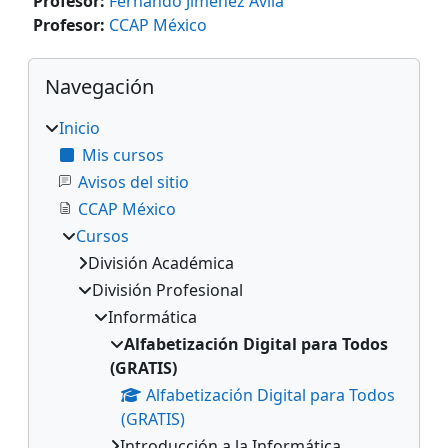
Profesor:
Fernando Jiménez Ávila
Profesor:
CCAP México
Bloques
Omitir Navegación
Navegación
Inicio
Mis cursos
Avisos del sitio
CCAP México
Cursos
División Académica
División Profesional
Informática
Alfabetización Digital para Todos
(GRATIS)
Alfabetización Digital para Todos
(GRATIS)
Introducción a la Informática