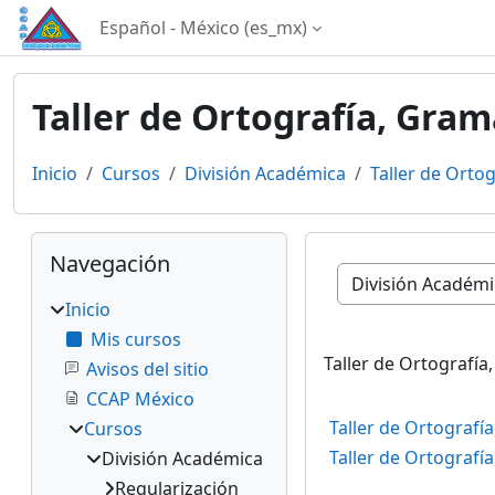
Saltar al contenido principal
Español - México ‎(es_mx)‎
Taller de Ortografía, Gram
Inicio
Cursos
División Académica
Taller de Orto
Bloques
Omitir Navegación
Navegación
Categorías
Inicio
Mis cursos
Taller de Ortografía
Avisos del sitio
CCAP México
Taller de Ortografí
Cursos
Taller de Ortografí
División Académica
Regularización